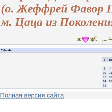
(о. Жеффрей Фавор 
м. Цаца из Поколения
Calendar
Пн
Вт
3
4
10
11
17
18
24
25
31
Полная версия сайта