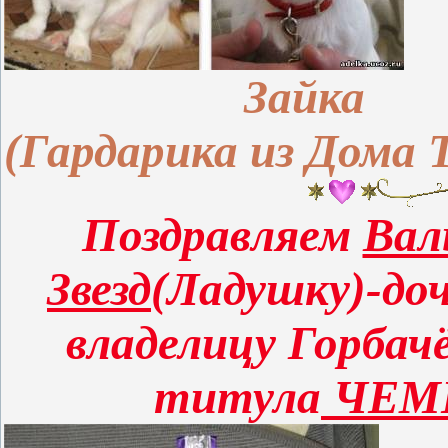
Зайка
(Гардарика из Дома 
Поздравляем
Вал
Звезд
(Ладушку)-до
владелицу Горбач
титула
ЧЕМП