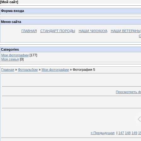
[
Мой сайт
]
Форма входа
Меню сайта
ГЛАВНАЯ
СТАНДАРТ ПОРОДЫ
НАШИ ЧИХУАХУА
НАШИ ВЕТЕРАНЫ
О
Categories
Мои фотографии
[177]
Моя семья
[0]
Главная
»
Фотоальбом
»
Мои фотографии
» Фотография 5
Просмотреть ф
« Предыдущая
|
147
148
149
1