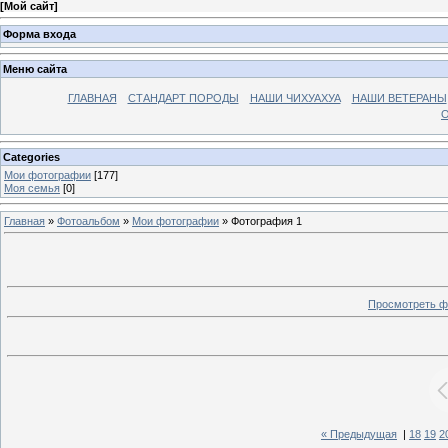
[
Мой сайт
]
Форма входа
Меню сайта
ГЛАВНАЯ
СТАНДАРТ ПОРОДЫ
НАШИ ЧИХУАХУА
НАШИ ВЕТЕРАНЫ
О
Categories
Мои фотографии
[177]
Моя семья
[0]
Главная
»
Фотоальбом
»
Мои фотографии
» Фотография 1
Просмотреть ф
« Предыдущая
|
18
19
2