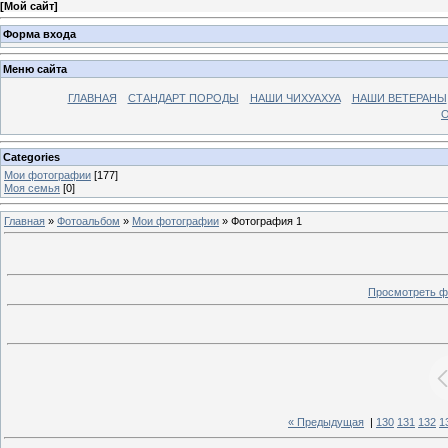
[
Мой сайт
]
Форма входа
Меню сайта
ГЛАВНАЯ
СТАНДАРТ ПОРОДЫ
НАШИ ЧИХУАХУА
НАШИ ВЕТЕРАНЫ
О
Categories
Мои фотографии
[177]
Моя семья
[0]
Главная
»
Фотоальбом
»
Мои фотографии
» Фотография 1
Просмотреть ф
« Предыдущая
|
130
131
132
1