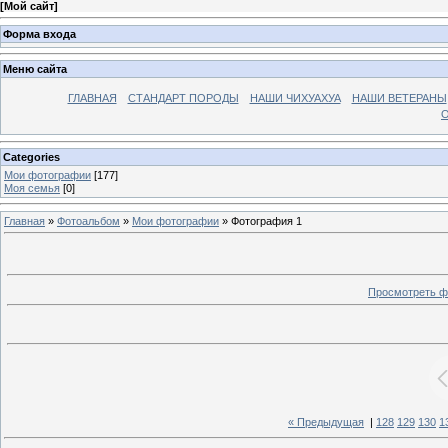
[
Мой сайт
]
Форма входа
Меню сайта
ГЛАВНАЯ
СТАНДАРТ ПОРОДЫ
НАШИ ЧИХУАХУА
НАШИ ВЕТЕРАНЫ
О
Categories
Мои фотографии
[177]
Моя семья
[0]
Главная
»
Фотоальбом
»
Мои фотографии
» Фотография 1
Просмотреть ф
« Предыдущая
|
128
129
130
1