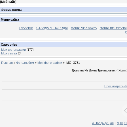
[
Мой сайт
]
Форма входа
Меню сайта
ГЛАВНАЯ
СТАНДАРТ ПОРОДЫ
НАШИ ЧИХУАХУА
НАШИ ВЕТЕРАНЫ
О
Categories
Мои фотографии
[177]
Моя семья
[0]
Главная
»
Фотоальбом
»
Мои фотографии
» IMG_3731
Джемма Из Дома Тремасовых ( Холи 
Просмотреть ф
« Предыдущая
|
9
10
11