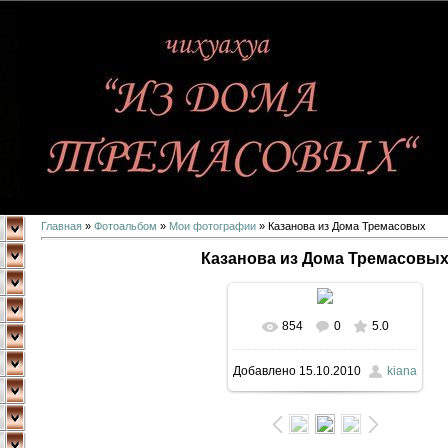
Главная
»
Фотоальбом
»
Мои фотографии
» Казанова из Дома Тремасовых
Казанова из Дома Тремасовы
854
0
5.0
В реальном размере
Добавлено
15.10.2010
kiana
467x645
/ 127.7Kb