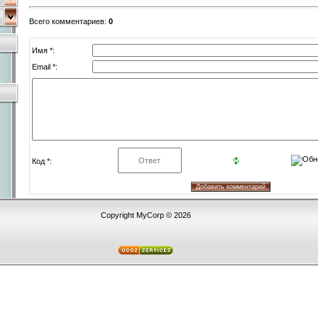
Всего комментариев
:
0
Имя *:
Email *:
Код *:
Copyright MyCorp © 2026