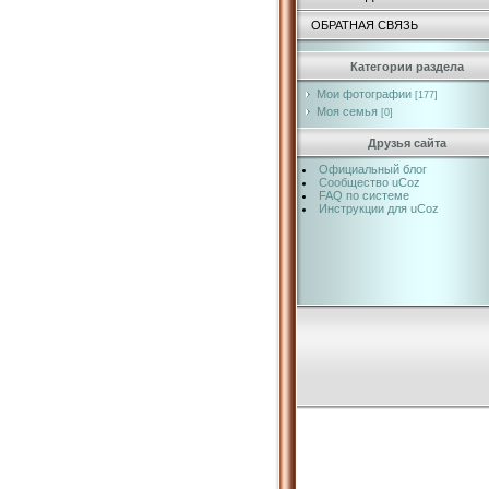
ОБРАТНАЯ СВЯЗЬ
Категории раздела
Мои фотографии
[177]
Моя семья
[0]
Друзья сайта
Официальный блог
Сообщество uCoz
FAQ по системе
Инструкции для uCoz