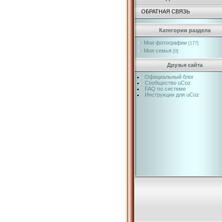
ОБРАТНАЯ СВЯЗЬ
Категории раздела
Мои фотографии
[177]
Моя семья
[0]
Друзья сайта
Официальный блог
Сообщество uCoz
FAQ по системе
Инструкции для uCoz