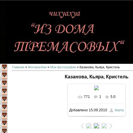
Главная
»
Фотоальбом
»
Мои фотографии
» Казанова, Кьяра, Кристель
Казанова, Кьяра, Кристель
771
1
5.0
Добавлено
15.09.2010
kiana