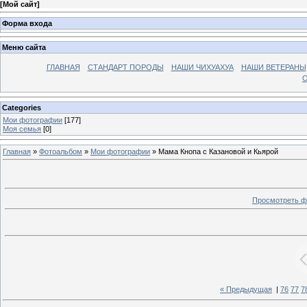
[
Мой сайт
]
Форма входа
Меню сайта
ГЛАВНАЯ
СТАНДАРТ ПОРОДЫ
НАШИ ЧИХУАХУА
НАШИ ВЕТЕРАНЫ
О
Categories
Мои фотографии
[177]
Моя семья
[0]
Главная
»
Фотоальбом
»
Мои фотографии
» Мама Кнопа с Казановой и Кьярой
Просмотреть ф
« Предыдущая
|
76
77
7