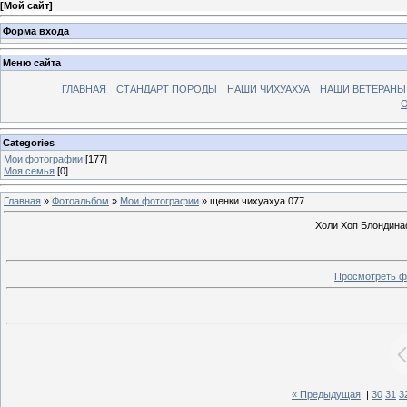
[
Мой сайт
]
Форма входа
Меню сайта
ГЛАВНАЯ
СТАНДАРТ ПОРОДЫ
НАШИ ЧИХУАХУА
НАШИ ВЕТЕРАНЫ
О
Categories
Мои фотографии
[177]
Моя семья
[0]
Главная
»
Фотоальбом
»
Мои фотографии
» щенки чихуахуа 077
Холи Хоп Блондина
Просмотреть ф
« Предыдущая
|
30
31
3