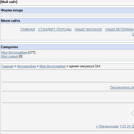
[
Мой сайт
]
Форма входа
Меню сайта
ГЛАВНАЯ
СТАНДАРТ ПОРОДЫ
НАШИ ЧИХУАХУА
НАШИ ВЕТЕРАНЫ
О
Categories
Мои фотографии
[177]
Моя семья
[0]
Главная
»
Фотоальбом
»
Мои фотографии
» щенки чихуахуа 314
Просмотреть ф
« Предыдущая
|
23
24
2