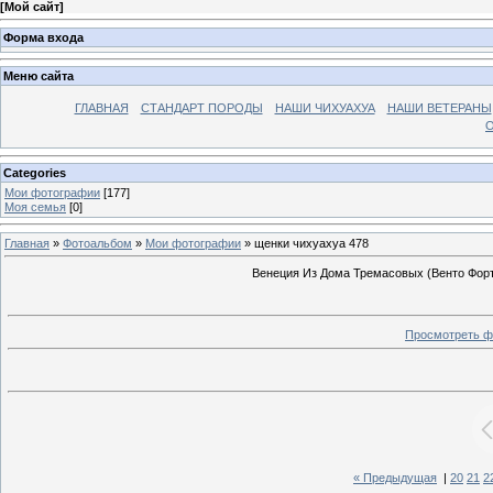
[
Мой сайт
]
Форма входа
Меню сайта
ГЛАВНАЯ
СТАНДАРТ ПОРОДЫ
НАШИ ЧИХУАХУА
НАШИ ВЕТЕРАНЫ
О
Categories
Мои фотографии
[177]
Моя семья
[0]
Главная
»
Фотоальбом
»
Мои фотографии
» щенки чихуахуа 478
Венеция Из Дома Тремасовых (Венто Форту
Просмотреть ф
« Предыдущая
|
20
21
2