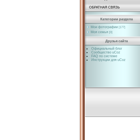
ОБРАТНАЯ СВЯЗЬ
Категории раздела
Мои фотографии
[177]
Моя семья
[0]
Друзья сайта
Официальный блог
Сообщество uCoz
FAQ по системе
Инструкции для uCoz