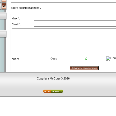
Всего комментариев
:
0
Имя *:
Email *:
Код *:
Copyright MyCorp © 2026