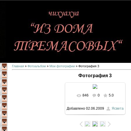
Главная
»
Фотоальбом
»
Мои фотографии
» Фотография 3
Фотография 3
846
0
5.0
В реальном размере
Добавлено
02.06.2009
Ясвета
640x480
/ 45.4Kb