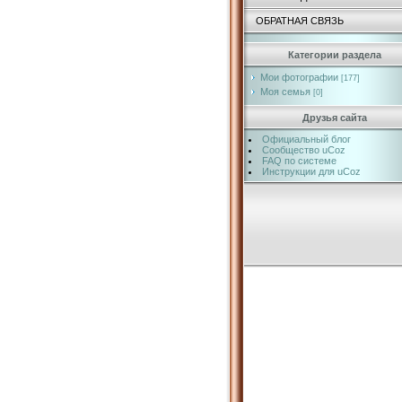
ОБРАТНАЯ СВЯЗЬ
Категории раздела
Мои фотографии
[177]
Моя семья
[0]
Друзья сайта
Официальный блог
Сообщество uCoz
FAQ по системе
Инструкции для uCoz