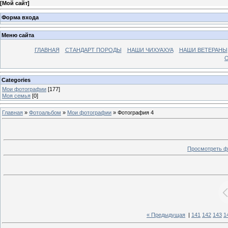
[
Мой сайт
]
Форма входа
Меню сайта
ГЛАВНАЯ
СТАНДАРТ ПОРОДЫ
НАШИ ЧИХУАХУА
НАШИ ВЕТЕРАНЫ
О
Categories
Мои фотографии
[177]
Моя семья
[0]
Главная
»
Фотоальбом
»
Мои фотографии
» Фотография 4
Просмотреть ф
« Предыдущая
|
141
142
143
1